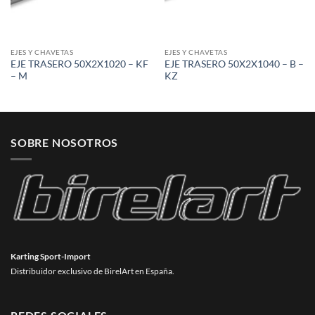
EJES Y CHAVETAS
EJES Y CHAVETAS
EJE TRASERO 50X2X1020 – KF
EJE TRASERO 50X2X1040 – B –
– M
KZ
SOBRE NOSOTROS
Karting Sport-Import
Distribuidor exclusivo de BirelArt en España.