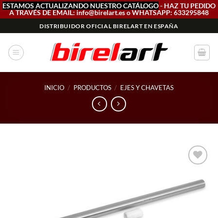
ESTAMOS ACTUALIZANDO NUESTRO CATÁLOGO
- HAZ TU PEDIDO
A TRAVÉS DE EMAIL: info@birelart.es o WHATSAPP: 633295848
Saltar
DISTRIBUIDOR OFICIAL BIRELART EN ESPAÑA
al
contenido
INICIO
/
PRODUCTOS
/
EJES Y CHAVETAS
Add to
wishlist