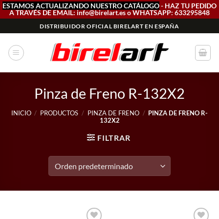
ESTAMOS ACTUALIZANDO NUESTRO CATÁLOGO
- HAZ TU PEDIDO
A TRAVÉS DE EMAIL: info@birelart.es o WHATSAPP: 633295848
Saltar
DISTRIBUIDOR OFICIAL BIRELART EN ESPAÑA
al
contenido
Pinza de Freno R-132X2
INICIO
/
PRODUCTOS
/
PINZA DE FRENO
/
PINZA DE FRENO R-
132X2
FILTRAR