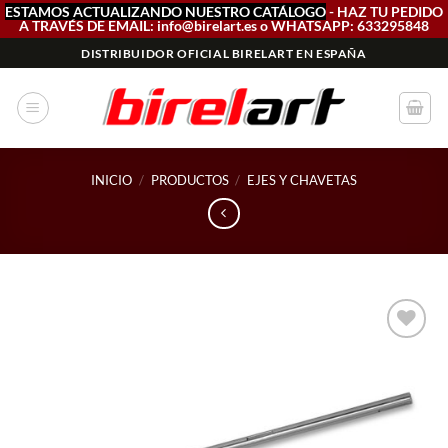
ESTAMOS ACTUALIZANDO NUESTRO CATÁLOGO
- HAZ TU PEDIDO
A TRAVÉS DE EMAIL: info@birelart.es o WHATSAPP: 633295848
Saltar
DISTRIBUIDOR OFICIAL BIRELART EN ESPAÑA
al
contenido
INICIO
/
PRODUCTOS
/
EJES Y CHAVETAS
Add to
wishlist