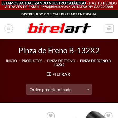
ESTAMOS ACTUALIZANDO NUESTRO CATÁLOGO
- HAZ TU PEDIDO
A TRAVÉS DE EMAIL: info@birelart.es o WHATSAPP: 633295848
Saltar
DISTRIBUIDOR OFICIAL BIRELART EN ESPAÑA
al
contenido
Pinza de Freno B-132X2
INICIO
/
PRODUCTOS
/
PINZA DE FRENO
/
PINZA DE FRENO B-
132X2
FILTRAR