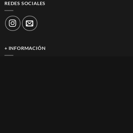
REDES SOCIALES
+ INFORMACIÓN
Sobre BirelArt
Historia
Fábrica
Sobre KSI
Distribuidores Autorizados
LEGAL