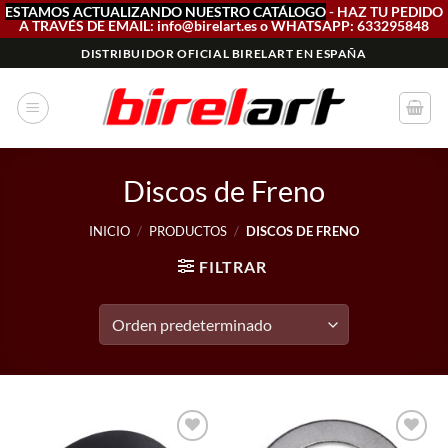
ESTAMOS ACTUALIZANDO NUESTRO CATÁLOGO
- HAZ TU PEDIDO
A TRAVÉS DE EMAIL: info@birelart.es o WHATSAPP: 633295848
Saltar
DISTRIBUIDOR OFICIAL BIRELART EN ESPAÑA
al
contenido
Discos de Freno
INICIO
/
PRODUCTOS
/
DISCOS DE FRENO
FILTRAR