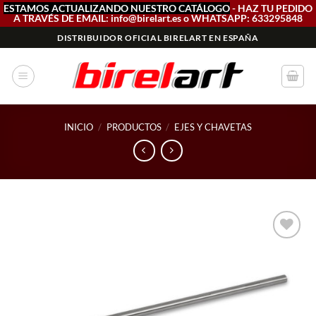
ESTAMOS ACTUALIZANDO NUESTRO CATÁLOGO
- HAZ TU PEDIDO
A TRAVÉS DE EMAIL: info@birelart.es o WHATSAPP: 633295848
Saltar
DISTRIBUIDOR OFICIAL BIRELART EN ESPAÑA
al
contenido
INICIO
/
PRODUCTOS
/
EJES Y CHAVETAS
Add to
wishlist