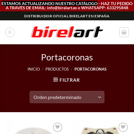
ESTAMOS ACTUALIZANDO NUESTRO CATÁLOGO
- HAZ TU PEDIDO
A TRAVÉS DE EMAIL: info@birelart.es o WHATSAPP: 633295848
Saltar
DISTRIBUIDOR OFICIAL BIRELART EN ESPAÑA
al
contenido
Portacoronas
INICIO
/
PRODUCTOS
/
PORTACORONAS
FILTRAR