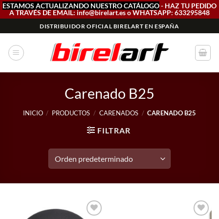
ESTAMOS ACTUALIZANDO NUESTRO CATÁLOGO
- HAZ TU PEDIDO
A TRAVÉS DE EMAIL: info@birelart.es o WHATSAPP: 633295848
Saltar
DISTRIBUIDOR OFICIAL BIRELART EN ESPAÑA
al
contenido
Carenado B25
INICIO
/
PRODUCTOS
/
CARENADOS
/
CARENADO B25
FILTRAR