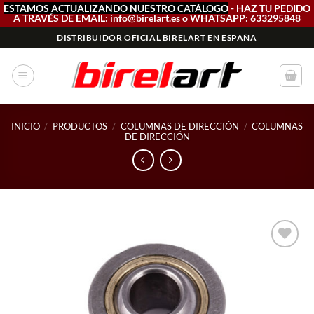
ESTAMOS ACTUALIZANDO NUESTRO CATÁLOGO
- HAZ TU PEDIDO
A TRAVÉS DE EMAIL: info@birelart.es o WHATSAPP: 633295848
Saltar
DISTRIBUIDOR OFICIAL BIRELART EN ESPAÑA
al
contenido
INICIO
/
PRODUCTOS
/
COLUMNAS DE DIRECCIÓN
/
COLUMNAS
DE DIRECCIÓN
Add to
wishlist