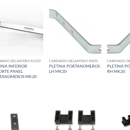
Add to
Add to
wishlist
wishlist
NADO DELANTERO KG507
CARENADO DELANTERO MK20
CARENADO D
INA INFERIOR
PLETINA PORTANÚMEROS
PLETINA P
ORTE PANEL
LH MK20
RH MK20
TANÚMEROS MK20
Add to
Add to
wishlist
wishlist