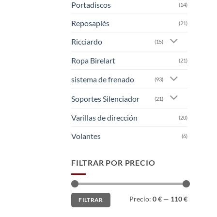
Portadiscos
(14)
Reposapiés
(21)
Ricciardo
(15)
Ropa Birelart
(21)
sistema de frenado
(93)
Soportes Silenciador
(21)
Varillas de dirección
(20)
Volantes
(6)
FILTRAR POR PRECIO
Precio
Precio
Precio:
0 €
—
110 €
FILTRAR
mínimo
máximo