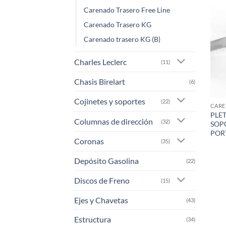
Carenado Trasero Free Line
Carenado Trasero KG
Carenado trasero KG (B)
Charles Leclerc
(11)
Chasis Birelart
(6)
Cojinetes y soportes
(22)
CARE
PLET
Columnas de dirección
(32)
SOP
POR
Coronas
(35)
Depósito Gasolina
(22)
Discos de Freno
(15)
Ejes y Chavetas
(43)
Estructura
(34)