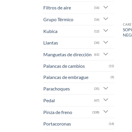
Filtros de aire
(16)
Grupo Térmico
(16)
CARE
SOP
Kubica
(12)
NEG
Llantas
(34)
Manguetas de dirección
(61)
Palancas de cambios
(15)
Palancas de embrague
(9)
Parachoques
(35)
Pedal
(47)
Pinza de freno
(108)
Portacoronas
(14)