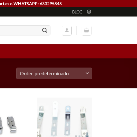
art.es o WHATSAPP: 633295848
BLOG
Add to
Add to
wishlist
wishlist