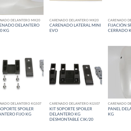
NADO DELANTERO MK20
CARENADO DELANTERO MK20
CARENADO D
ENADO DELANTERO
CARENADO LATERAL MINI
FIJACIÓN S
0 KG
EVO
CERRADO K
Add to
Add to
wishlist
wishlist
NADO DELANTERO KG507
CARENADO DELANTERO KG507
CARENADO D
SOPORTE SPOILER
KIT SOPORTE SPOILER
PANEL DEL
ANTERO FIJO KG
DELANTERO KG
KG
DESMONTABLE CIK/20