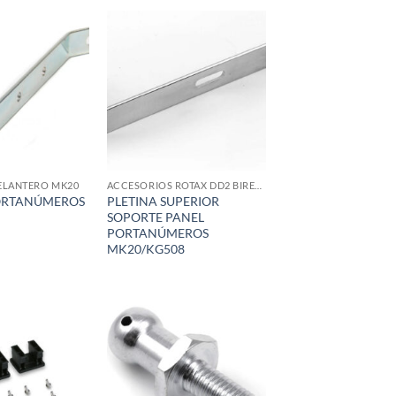
Add to
Add to
wishlist
wishlist
ELANTERO MK20
ACCESORIOS ROTAX DD2 BIRELART
ORTANÚMEROS
PLETINA SUPERIOR
SOPORTE PANEL
PORTANÚMEROS
MK20/KG508
Add to
Add to
wishlist
wishlist