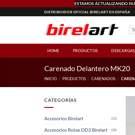
ESTAMOS ACTUALIZANDO NU
Saltar
DISTRIBUIDOR OFICIAL BIRELART EN ESPAÑA
al
contenido
HOME
PRODUCTOS
DESCARGAS
Carenado Delantero MK20
INICIO
/
PRODUCTOS
/
CARENADOS
/
CAREN
CATEGORÍAS
Accesorios Birelart
(23)
Accesorios Rotax DD2 Birelart
(28)