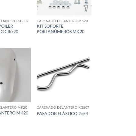
ELANTERO KG507
CARENADO DELANTERO MK20
POILER
KIT SOPORTE
G CIK/20
PORTANÚMEROS MK20
Add to
Add to
wishlist
wishlist
ELANTERO MK20
CARENADO DELANTERO KG507
ANTERO MK20
PASADOR ELÁSTICO 2×54