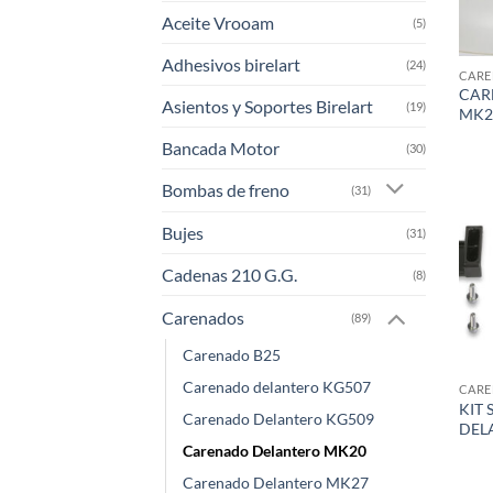
Aceite Vrooam
(5)
Adhesivos birelart
(24)
CARE
CAR
Asientos y Soportes Birelart
(19)
MK2
Bancada Motor
(30)
Bombas de freno
(31)
Bujes
(31)
Cadenas 210 G.G.
(8)
Carenados
(89)
Carenado B25
Carenado delantero KG507
CARE
KIT 
Carenado Delantero KG509
DEL
Carenado Delantero MK20
Carenado Delantero MK27