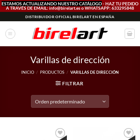
ESTAMOS ACTUALIZANDO NUESTRO CATÁLOGO
- HAZ TU PEDIDO
A TRAVÉS DE EMAIL: info@birelart.es o WHATSAPP: 633295848
Saltar
DISTRIBUIDOR OFICIAL BIRELART EN ESPAÑA
al
contenido
Varillas de dirección
INICIO
/
PRODUCTOS
/
VARILLAS DE DIRECCIÓN
FILTRAR