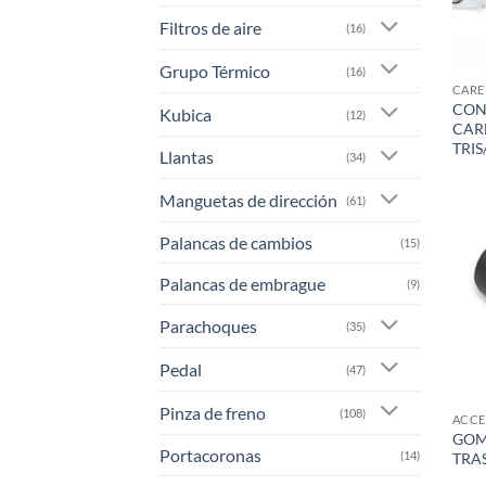
Filtros de aire
(16)
Grupo Térmico
(16)
CARE
CON
Kubica
(12)
CAR
TRI
Llantas
(34)
Manguetas de dirección
(61)
Palancas de cambios
(15)
Palancas de embrague
(9)
Parachoques
(35)
Pedal
(47)
Pinza de freno
(108)
GOM
Portacoronas
(14)
TRA