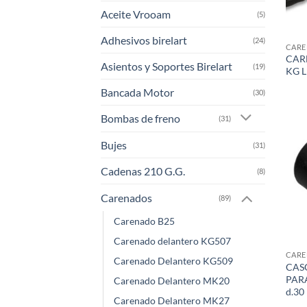
Aceite Vrooam
(5)
Adhesivos birelart
(24)
CARE
CAR
Asientos y Soportes Birelart
(19)
KG L
Bancada Motor
(30)
Bombas de freno
(31)
Bujes
(31)
Cadenas 210 G.G.
(8)
Carenados
(89)
Carenado B25
Carenado delantero KG507
CARE
Carenado Delantero KG509
CAS
PAR
Carenado Delantero MK20
d.30
Carenado Delantero MK27