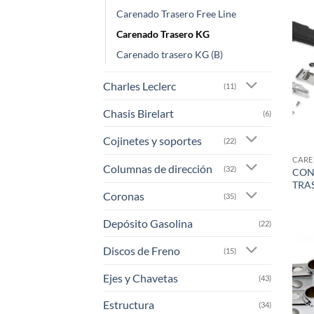
Carenado Trasero Free Line
Carenado Trasero KG
Carenado trasero KG (B)
Charles Leclerc
(11)
Chasis Birelart
(6)
Cojinetes y soportes
(22)
CARE
Columnas de dirección
(32)
CON
TRA
Coronas
(35)
Depósito Gasolina
(22)
Discos de Freno
(15)
Ejes y Chavetas
(43)
Estructura
(34)