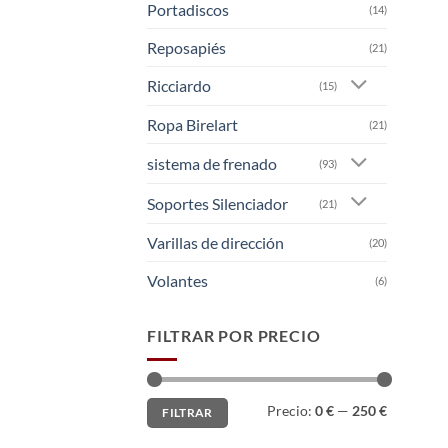
Portadiscos
(14)
Reposapiés
(21)
Ricciardo
(15)
Ropa Birelart
(21)
sistema de frenado
(93)
Soportes Silenciador
(21)
Varillas de dirección
(20)
Volantes
(6)
FILTRAR POR PRECIO
Precio
Precio
Precio:
0 €
—
250 €
FILTRAR
mínimo
máximo