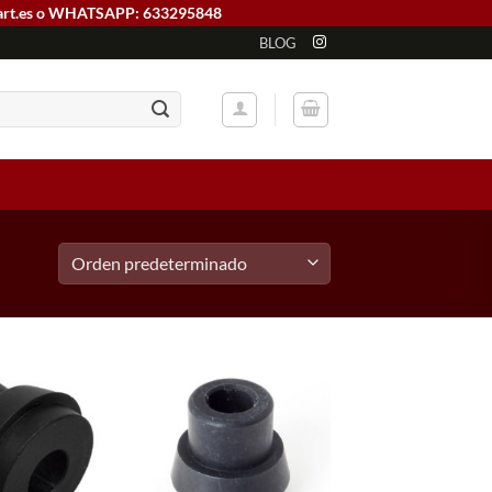
art.es o WHATSAPP: 633295848
BLOG
Add to
Add to
wishlist
wishlist