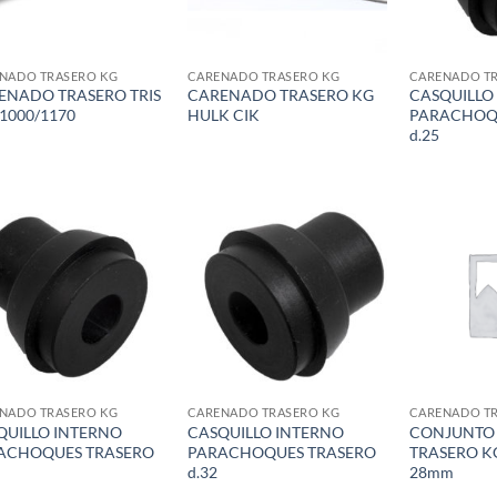
NADO TRASERO KG
CARENADO TRASERO KG
CARENADO T
ENADO TRASERO TRIS
CARENADO TRASERO KG
CASQUILLO
1000/1170
HULK CIK
PARACHOQ
d.25
Add to
Add to
wishlist
wishlist
NADO TRASERO KG
CARENADO TRASERO KG
CARENADO T
QUILLO INTERNO
CASQUILLO INTERNO
CONJUNTO
ACHOQUES TRASERO
PARACHOQUES TRASERO
TRASERO K
d.32
28mm