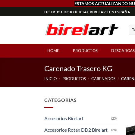
ESTAMOS ACTUALIZANDO NU
Saltar
DISTRIBUIDOR OFICIAL BIRELART EN ESPAÑA
al
contenido
HOME
PRODUCTOS
DESCARGAS
Carenado Trasero KG
INICIO
/
PRODUCTOS
/
CARENADOS
/
CAREN
CATEGORÍAS
Accesorios Birelart
(23)
Accesorios Rotax DD2 Birelart
(28)