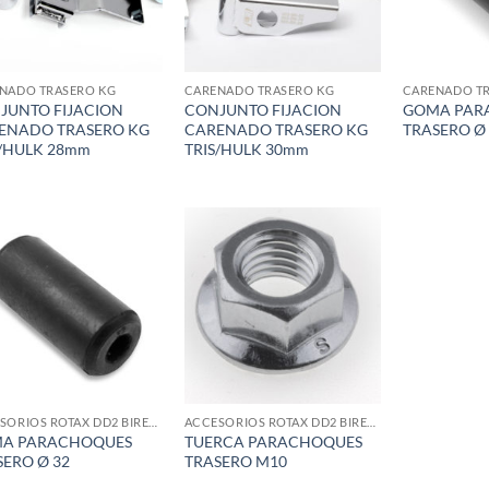
NADO TRASERO KG
CARENADO TRASERO KG
CARENADO TR
JUNTO FIJACION
CONJUNTO FIJACION
GOMA PAR
ENADO TRASERO KG
CARENADO TRASERO KG
TRASERO Ø 
S/HULK 28mm
TRIS/HULK 30mm
Add to
Add to
wishlist
wishlist
ACCESORIOS ROTAX DD2 BIRELART
ACCESORIOS ROTAX DD2 BIRELART
A PARACHOQUES
TUERCA PARACHOQUES
SERO Ø 32
TRASERO M10