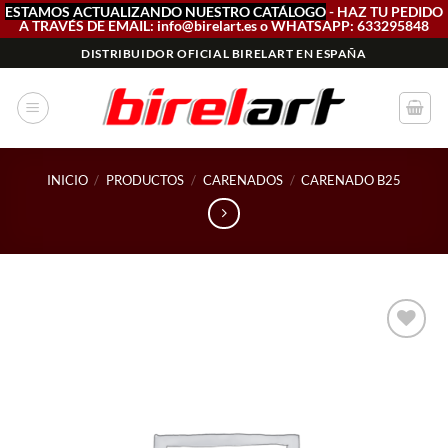
ESTAMOS ACTUALIZANDO NUESTRO CATÁLOGO
- HAZ TU PEDIDO
A TRAVÉS DE EMAIL: info@birelart.es o WHATSAPP: 633295848
Saltar
DISTRIBUIDOR OFICIAL BIRELART EN ESPAÑA
al
contenido
INICIO
/
PRODUCTOS
/
CARENADOS
/
CARENADO B25
Add to
wishlist