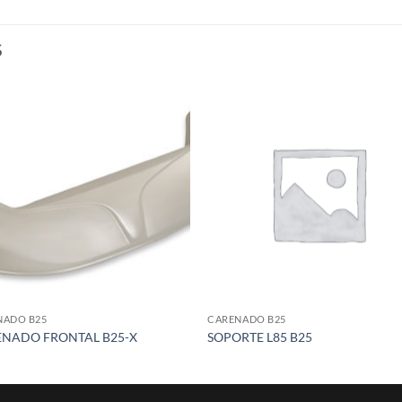
S
Add to
Add
wishlist
wish
NADO B25
CARENADO B25
NADO FRONTAL B25-X
SOPORTE L85 B25