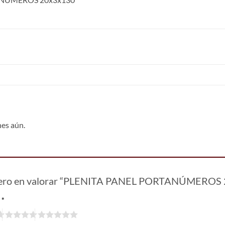
nes aún.
imero en valorar “PLENITA PANEL PORTANÚMEROS
n
*