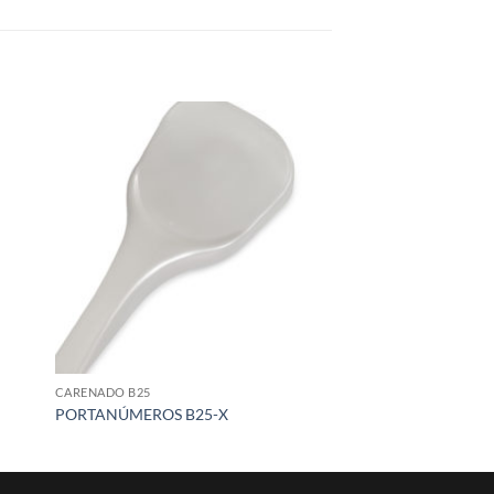
 to
Add to
list
wishlist
CARENADO B25
PORTANÚMEROS B25-X