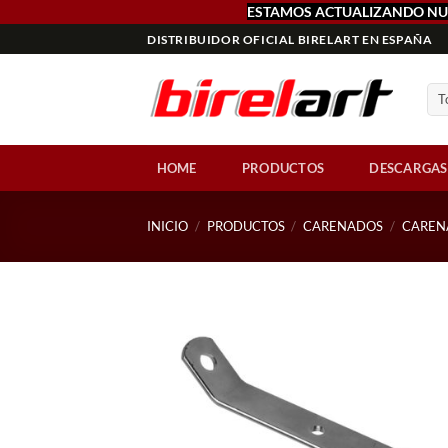
ESTAMOS ACTUALIZANDO NU
Saltar
DISTRIBUIDOR OFICIAL BIRELART EN ESPAÑA
al
contenido
HOME
PRODUCTOS
DESCARGAS
INICIO
/
PRODUCTOS
/
CARENADOS
/
CAREN