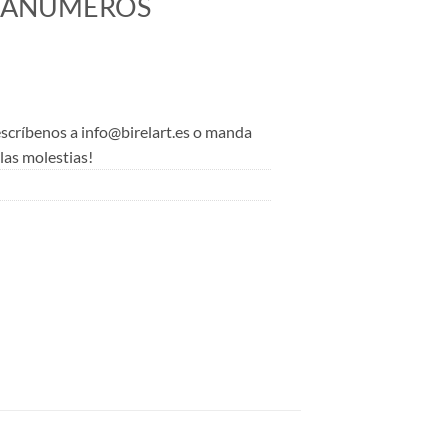
RTANÚMEROS
 escríbenos a info@birelart.es o manda
as molestias!