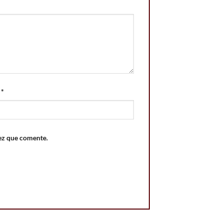
o
*
ez que comente.