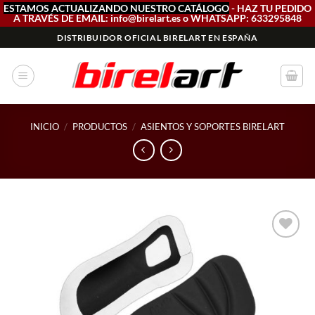
ESTAMOS ACTUALIZANDO NUESTRO CATÁLOGO
- HAZ TU PEDIDO
A TRAVÉS DE EMAIL: info@birelart.es o WHATSAPP: 633295848
Saltar
DISTRIBUIDOR OFICIAL BIRELART EN ESPAÑA
al
contenido
INICIO
/
PRODUCTOS
/
ASIENTOS Y SOPORTES BIRELART
Add to
wishlist