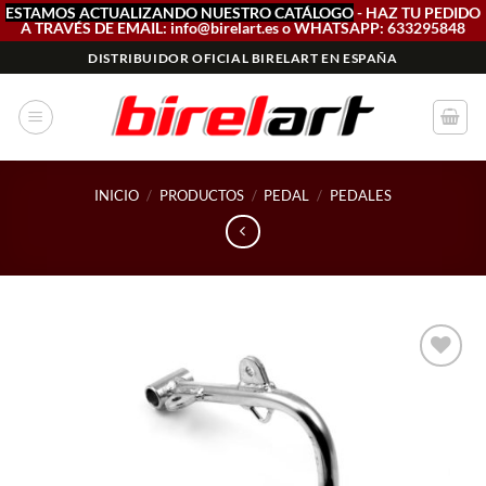
ESTAMOS ACTUALIZANDO NUESTRO CATÁLOGO
- HAZ TU PEDIDO
A TRAVÉS DE EMAIL: info@birelart.es o WHATSAPP: 633295848
Saltar
DISTRIBUIDOR OFICIAL BIRELART EN ESPAÑA
al
contenido
INICIO
/
PRODUCTOS
/
PEDAL
/
PEDALES
Add to
wishlist