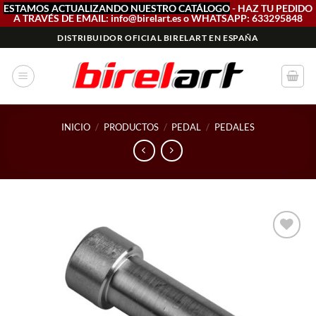
ESTAMOS ACTUALIZANDO NUESTRO CATÁLOGO
- HAZ TU PEDIDO
A TRAVÉS DE EMAIL: info@birelart.es o WHATSAPP: 633295848
Saltar
DISTRIBUIDOR OFICIAL BIRELART EN ESPAÑA
al
contenido
INICIO
/
PRODUCTOS
/
PEDAL
/
PEDALES
Add to
wishlist