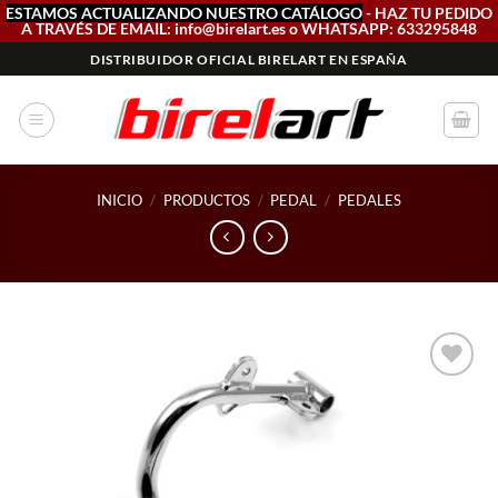
ESTAMOS ACTUALIZANDO NUESTRO CATÁLOGO
- HAZ TU PEDIDO
A TRAVÉS DE EMAIL: info@birelart.es o WHATSAPP: 633295848
Saltar
DISTRIBUIDOR OFICIAL BIRELART EN ESPAÑA
al
contenido
INICIO
/
PRODUCTOS
/
PEDAL
/
PEDALES
Add to
wishlist