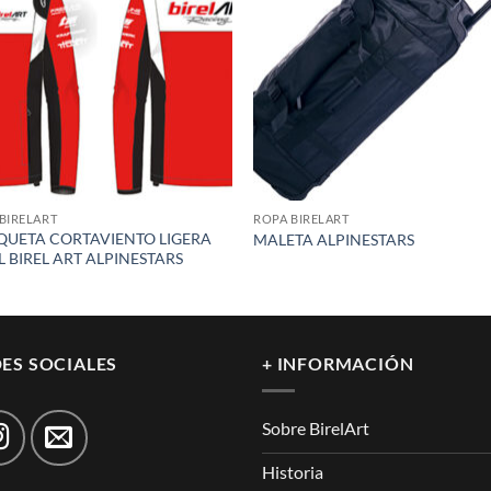
wishlist
wish
BIRELART
ROPA BIRELART
UETA CORTAVIENTO LIGERA
MALETA ALPINESTARS
L BIREL ART ALPINESTARS
ES SOCIALES
+ INFORMACIÓN
Sobre BirelArt
Historia