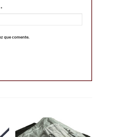
o
*
ez que comente.
 to
Add to