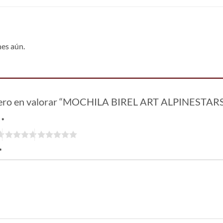
nes aún.
mero en valorar “MOCHILA BIREL ART ALPINESTAR
n
*
*