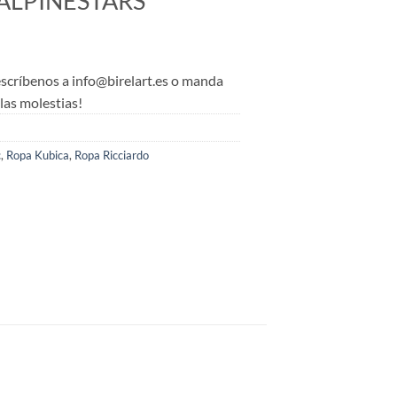
ALPINESTARS
 escríbenos a info@birelart.es o manda
as molestias!
c
,
Ropa Kubica
,
Ropa Ricciardo