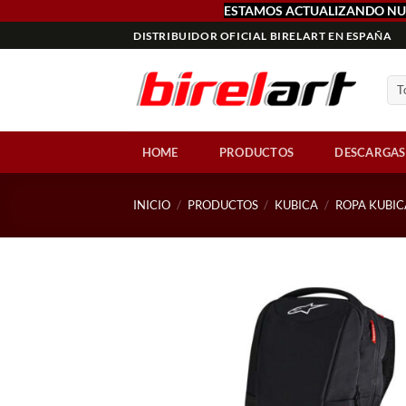
ESTAMOS ACTUALIZANDO NU
Saltar
DISTRIBUIDOR OFICIAL BIRELART EN ESPAÑA
al
contenido
HOME
PRODUCTOS
DESCARGAS
INICIO
/
PRODUCTOS
/
KUBICA
/
ROPA KUBIC