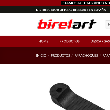
ESTAMOS ACTUALIZANDO NU
Saltar
DISTRIBUIDOR OFICIAL BIRELART EN ESPAÑA
al
contenido
HOME
PRODUCTOS
DESCARGAS
INICIO
/
PRODUCTOS
/
PARACHOQUES
/
PAR