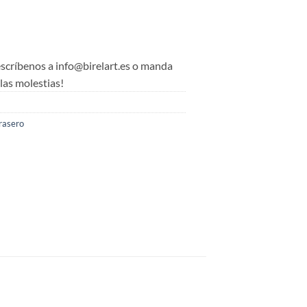
 escríbenos a info@birelart.es o manda
as molestias!
rasero