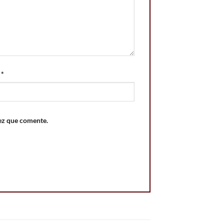
o
*
ez que comente.