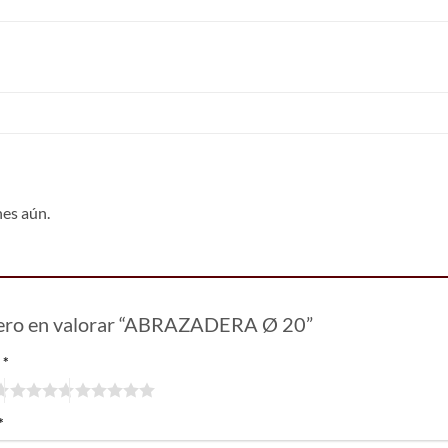
nes aún.
mero en valorar “ABRAZADERA Ø 20”
n
*
*