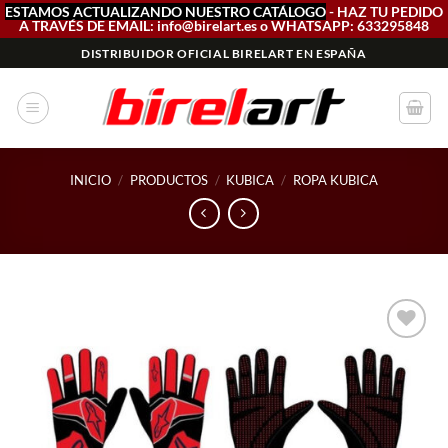
ESTAMOS ACTUALIZANDO NUESTRO CATÁLOGO
- HAZ TU PEDIDO
A TRAVÉS DE EMAIL: info@birelart.es o WHATSAPP: 633295848
Saltar
DISTRIBUIDOR OFICIAL BIRELART EN ESPAÑA
al
contenido
INICIO
/
PRODUCTOS
/
KUBICA
/
ROPA KUBICA
Add to
wishlist