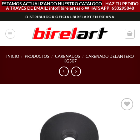
ESTAMOS ACTUALIZANDO NUESTRO CATÁLOGO
- HAZ TU PEDIDO
A TRAVÉS DE EMAIL: info@birelart.es o WHATSAPP: 633295848
Saltar
DISTRIBUIDOR OFICIAL BIRELART EN ESPAÑA
al
contenido
INICIO
/
PRODUCTOS
/
CARENADOS
/
CARENADO DELANTERO
KG507
Add to
wishlist