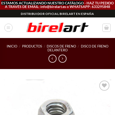
ESTAMOS ACTUALIZANDO NUESTRO CATÁLOGO
- HAZ TU PEDIDO
A TRAVÉS DE EMAIL: info@birelart.es o WHATSAPP: 633295848
Saltar
DISTRIBUIDOR OFICIAL BIRELART EN ESPAÑA
al
contenido
INICIO
/
PRODUCTOS
/
DISCOS DE FRENO
/
DISCO DE FRENO
DELANTERO
Add to
wishlist