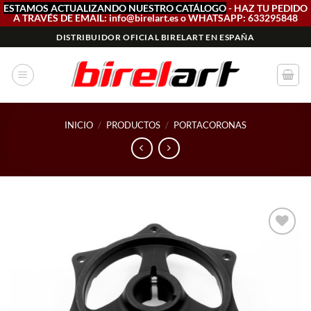
ESTAMOS ACTUALIZANDO NUESTRO CATÁLOGO
- HAZ TU PEDIDO
A TRAVÉS DE EMAIL: info@birelart.es o WHATSAPP: 633295848
Saltar
DISTRIBUIDOR OFICIAL BIRELART EN ESPAÑA
al
contenido
INICIO
/
PRODUCTOS
/
PORTACORONAS
Add to
wishlist