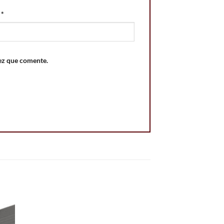
o
*
ez que comente.
 to
Add to