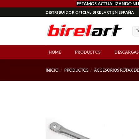
ESTAMOS ACTUALIZANDO NU
Saltar
DISTRIBUIDOR OFICIAL BIRELART EN ESPAÑA
al
contenido
HOME
PRODUCTOS
DESCARGAS
INICIO
/
PRODUCTOS
/
ACCESORIOS ROTAX DD