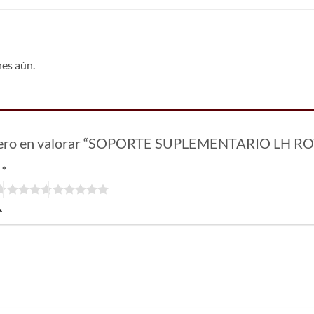
nes aún.
imero en valorar “SOPORTE SUPLEMENTARIO LH 
n
*
*