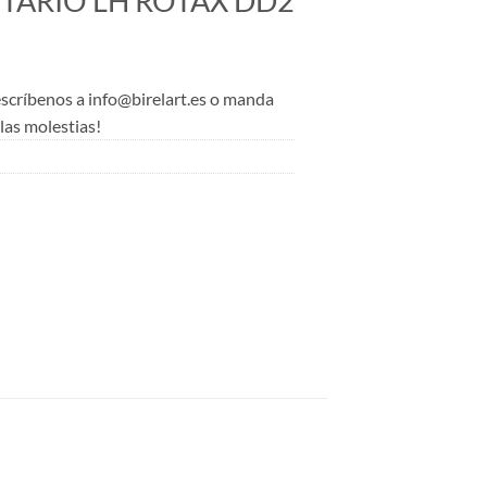
TARIO LH ROTAX DD2
 escríbenos a info@birelart.es o manda
as molestias!