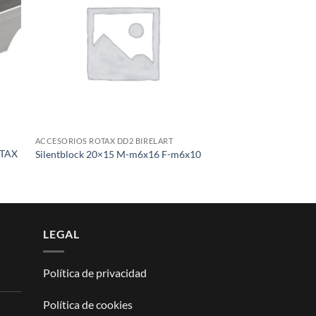
list
wishlist
ACCESORIOS ROTAX DD2 BIRELART
OTAX
Silentblock 20×15 M-m6x16 F-m6x10
LEGAL
Política de privacidad
Política de cookies