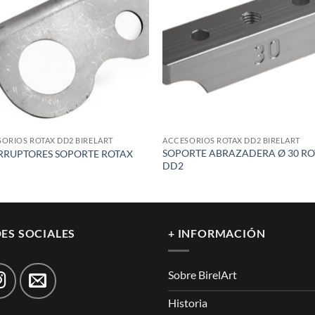
wishlist
wish
ORIOS ROTAX DD2 BIRELART
ACCESORIOS ROTAX DD2 BIRELART
SOPORTE ABRAZADERA Ø 30 R
RRUPTORES SOPORTE ROTAX
DD2
ES SOCIALES
+ INFORMACIÓN
Sobre BirelArt
Historia