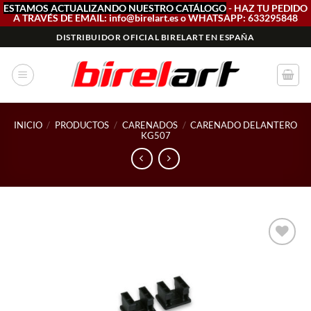
ESTAMOS ACTUALIZANDO NUESTRO CATÁLOGO
- HAZ TU PEDIDO
A TRAVÉS DE EMAIL: info@birelart.es o WHATSAPP: 633295848
Saltar
DISTRIBUIDOR OFICIAL BIRELART EN ESPAÑA
al
contenido
INICIO
/
PRODUCTOS
/
CARENADOS
/
CARENADO DELANTERO
KG507
Add to
wishlist