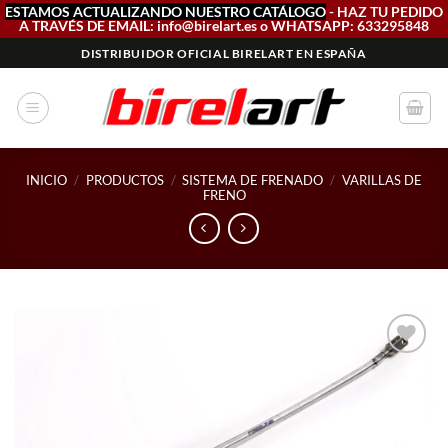
ESTAMOS ACTUALIZANDO NUESTRO CATÁLOGO
- HAZ TU PEDIDO
A TRAVÉS DE EMAIL: info@birelart.es o WHATSAPP: 633295848
Saltar
DISTRIBUIDOR OFICIAL BIRELART EN ESPAÑA
al
contenido
INICIO
/
PRODUCTOS
/
SISTEMA DE FRENADO
/
VARILLAS DE
FRENO
Add to
wishlist