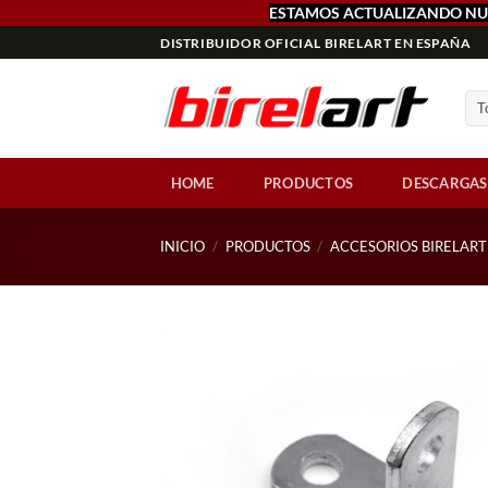
ESTAMOS ACTUALIZANDO NU
Saltar
DISTRIBUIDOR OFICIAL BIRELART EN ESPAÑA
al
contenido
HOME
PRODUCTOS
DESCARGAS
INICIO
/
PRODUCTOS
/
ACCESORIOS BIRELART