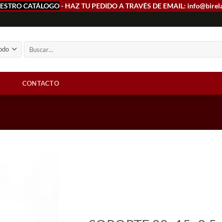
ESTRO CATÁLOGO
- HAZ TU PEDIDO A TRAVÉS DE EMAIL: info@birel
Buscar
por:
CONTACTO
Add to
wishlist