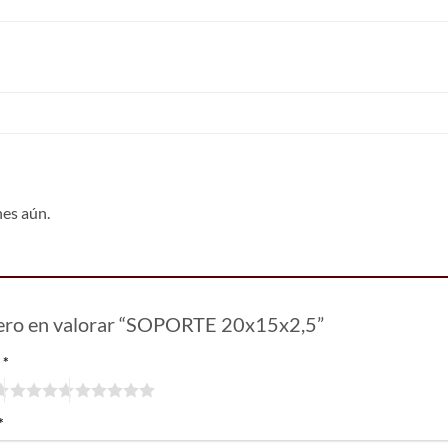
nes aún.
mero en valorar “SOPORTE 20x15x2,5”
n
*
*