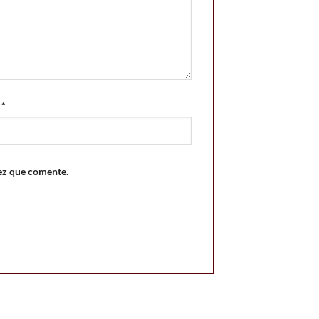
o
*
ez que comente.