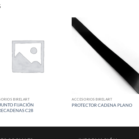
S
Add to
Add
wishlist
wish
ORIOS BIRELART
ACCESORIOS BIRELART
UNTO FIJACIÓN
PROTECTOR CADENA PLANO
RECADENAS C28