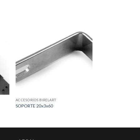
 to
Add to
list
wishlist
ACCESORIOS BIRELART
SOPORTE 20x3x60