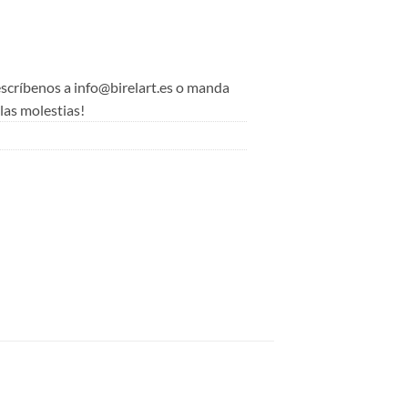
 escríbenos a info@birelart.es o manda
as molestias!