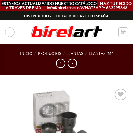
ESTAMOS ACTUALIZANDO NUESTRO CATÁLOGO
- HAZ TU PEDIDO
A TRAVÉS DE EMAIL: info@birelart.es o WHATSAPP: 633295848
Saltar
DISTRIBUIDOR OFICIAL BIRELART EN ESPAÑA
al
contenido
INICIO
/
PRODUCTOS
/
LLANTAS
/
LLANTAS "M"
Add to
wishlist