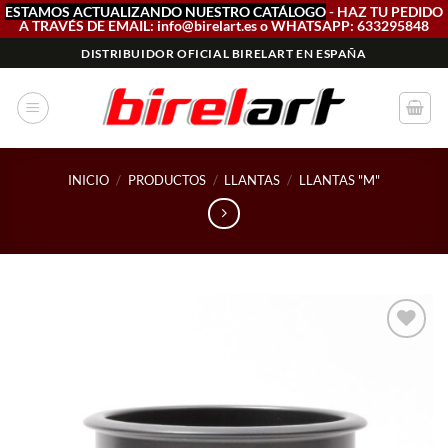
ESTAMOS ACTUALIZANDO NUESTRO CATÁLOGO
- HAZ TU PEDIDO
A TRAVÉS DE EMAIL: info@birelart.es o WHATSAPP: 633295848
Saltar
DISTRIBUIDOR OFICIAL BIRELART EN ESPAÑA
al
contenido
INICIO
/
PRODUCTOS
/
LLANTAS
/
LLANTAS "M"
Add to
wishlist