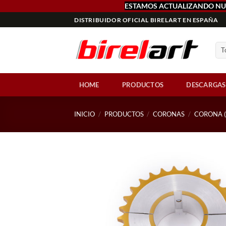
ESTAMOS ACTUALIZANDO NU
Saltar
DISTRIBUIDOR OFICIAL BIRELART EN ESPAÑA
al
contenido
HOME
PRODUCTOS
DESCARGAS
INICIO
/
PRODUCTOS
/
CORONAS
/
CORONA (