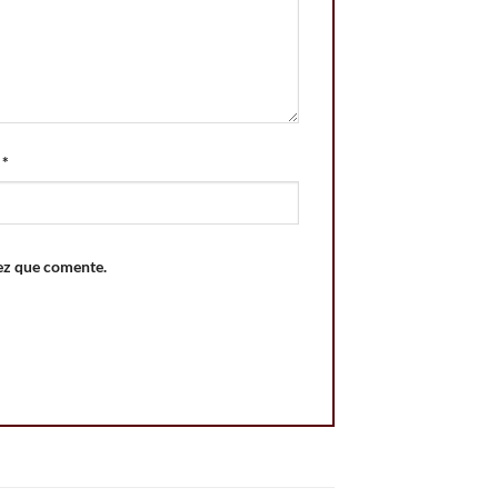
o
*
ez que comente.