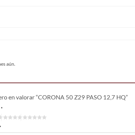
nes aún.
mero en valorar “CORONA 50 Z29 PASO 12,7 HQ”
n
*
*