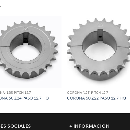
S
Add to
Add
wishlist
wish
A (125) PITCH 12,7
CORONA (125) PITCH 12,7
NA 50 Z24 PASO 12,7 HQ
CORONA 50 Z22 PASO 12,7 HQ
ES SOCIALES
+ INFORMACIÓN