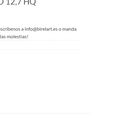
 12,7 HQ
 escríbenos a info@birelart.es o manda
as molestias!