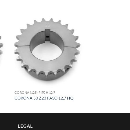
 to
Add to
list
wishlist
CORONA (125) PITCH 12,7
CORONA 50 Z23 PASO 12,7 HQ
LEGAL