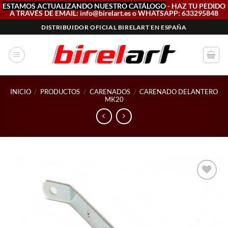
ESTAMOS ACTUALIZANDO NUESTRO CATÁLOGO
- HAZ TU PEDIDO
A TRAVÉS DE EMAIL: info@birelart.es o WHATSAPP: 633295848
Saltar
DISTRIBUIDOR OFICIAL BIRELART EN ESPAÑA
al
contenido
INICIO
/
PRODUCTOS
/
CARENADOS
/
CARENADO DELANTERO
MK20
Add to
wishlist