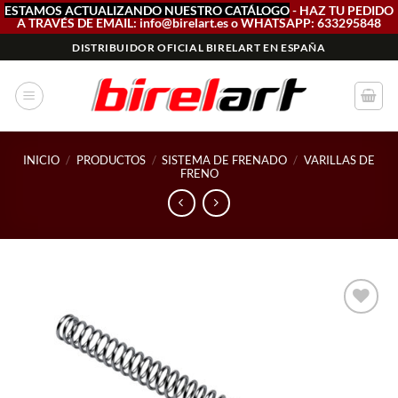
ESTAMOS ACTUALIZANDO NUESTRO CATÁLOGO
- HAZ TU PEDIDO
A TRAVÉS DE EMAIL: info@birelart.es o WHATSAPP: 633295848
Saltar
DISTRIBUIDOR OFICIAL BIRELART EN ESPAÑA
al
contenido
INICIO
/
PRODUCTOS
/
SISTEMA DE FRENADO
/
VARILLAS DE
FRENO
Add to
wishlist