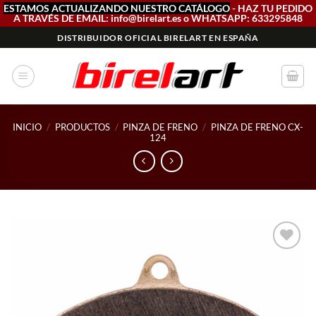
ESTAMOS ACTUALIZANDO NUESTRO CATÁLOGO
- HAZ TU PEDIDO
A TRAVÉS DE EMAIL: info@birelart.es o WHATSAPP: 633295848
Saltar
DISTRIBUIDOR OFICIAL BIRELART EN ESPAÑA
al
contenido
INICIO
/
PRODUCTOS
/
PINZA DE FRENO
/
PINZA DE FRENO CX-
124
Add to
wishlist