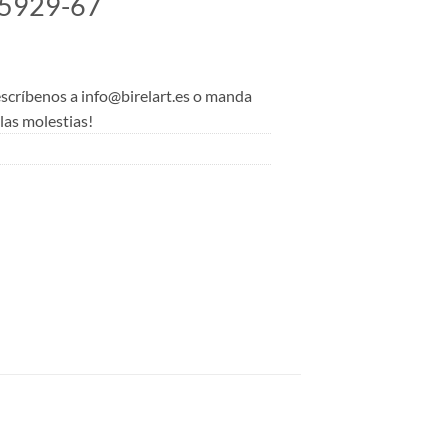
5929-67
 escríbenos a info@birelart.es o manda
as molestias!