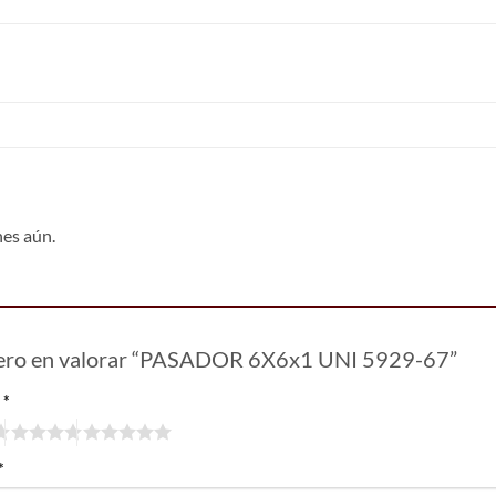
nes aún.
mero en valorar “PASADOR 6X6x1 UNI 5929-67”
n
*
*