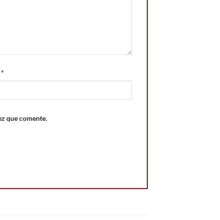
o
*
ez que comente.