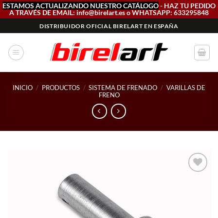
ESTAMOS ACTUALIZANDO NUESTRO CATÁLOGO
- HAZ TU PEDIDO
A TRAVÉS DE EMAIL: info@birelart.es o WHATSAPP: 633295848
Saltar
DISTRIBUIDOR OFICIAL BIRELART EN ESPAÑA
al
contenido
INICIO
/
PRODUCTOS
/
SISTEMA DE FRENADO
/
VARILLAS DE
FRENO
Add to
wishlist