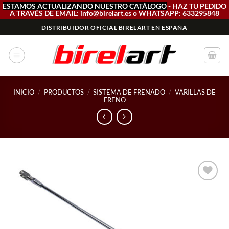
ESTAMOS ACTUALIZANDO NUESTRO CATÁLOGO
- HAZ TU PEDIDO
A TRAVÉS DE EMAIL: info@birelart.es o WHATSAPP: 633295848
Saltar
DISTRIBUIDOR OFICIAL BIRELART EN ESPAÑA
al
contenido
INICIO
/
PRODUCTOS
/
SISTEMA DE FRENADO
/
VARILLAS DE
FRENO
Add to
wishlist