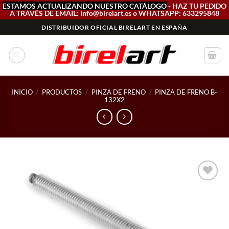
ESTAMOS ACTUALIZANDO NUESTRO CATÁLOGO
- HAZ TU PEDIDO
A TRAVÉS DE EMAIL: info@birelart.es o WHATSAPP: 633295848
Saltar
DISTRIBUIDOR OFICIAL BIRELART EN ESPAÑA
al
contenido
INICIO
/
PRODUCTOS
/
PINZA DE FRENO
/
PINZA DE FRENO B-
132X2
Add to
wishlist