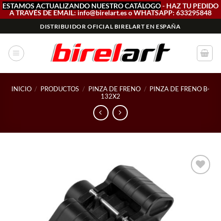
ESTAMOS ACTUALIZANDO NUESTRO CATÁLOGO
- HAZ TU PEDIDO
A TRAVÉS DE EMAIL: info@birelart.es o WHATSAPP: 633295848
Saltar
DISTRIBUIDOR OFICIAL BIRELART EN ESPAÑA
al
contenido
INICIO
/
PRODUCTOS
/
PINZA DE FRENO
/
PINZA DE FRENO B-
132X2
Add to
wishlist