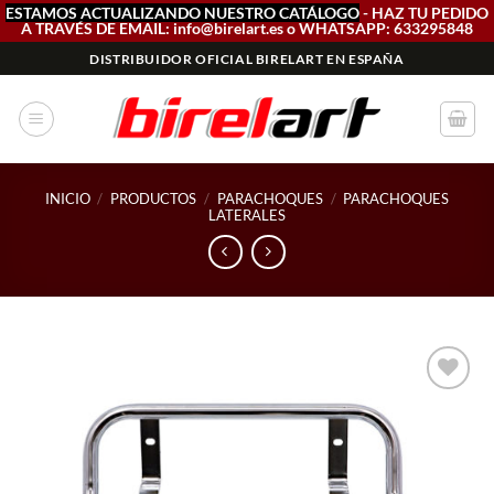
ESTAMOS ACTUALIZANDO NUESTRO CATÁLOGO
- HAZ TU PEDIDO
A TRAVÉS DE EMAIL: info@birelart.es o WHATSAPP: 633295848
Saltar
DISTRIBUIDOR OFICIAL BIRELART EN ESPAÑA
al
contenido
INICIO
/
PRODUCTOS
/
PARACHOQUES
/
PARACHOQUES
LATERALES
Add to
wishlist