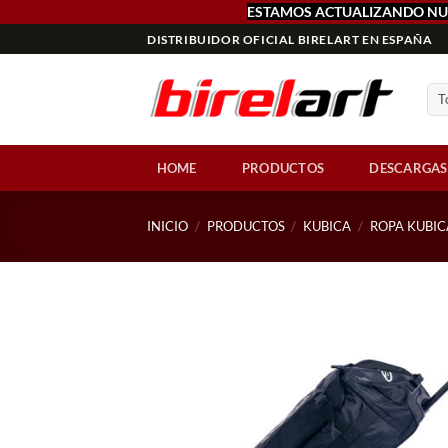
ESTAMOS ACTUALIZANDO NU
Saltar
DISTRIBUIDOR OFICIAL BIRELART EN ESPAÑA
al
contenido
HOME
PRODUCTOS
DESCARGAS
INICIO
/
PRODUCTOS
/
KUBICA
/
ROPA KUBIC