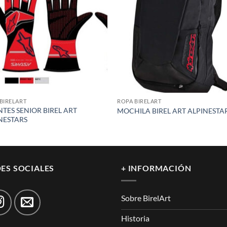
wishlist
wish
BIRELART
ROPA BIRELART
TES SENIOR BIREL ART
MOCHILA BIREL ART ALPINESTA
NESTARS
ES SOCIALES
+ INFORMACIÓN
Sobre BirelArt
Historia