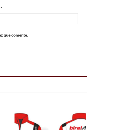
o
*
ez que comente.
 to
Add to