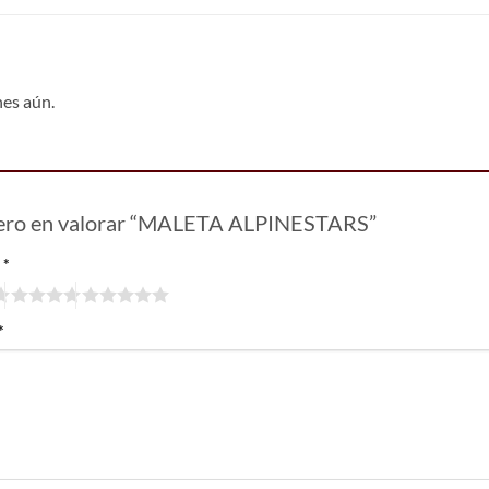
nes aún.
mero en valorar “MALETA ALPINESTARS”
n
*
*