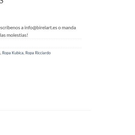
S
 escríbenos a info@birelart.es o manda
as molestias!
c
,
Ropa Kubica
,
Ropa Ricciardo