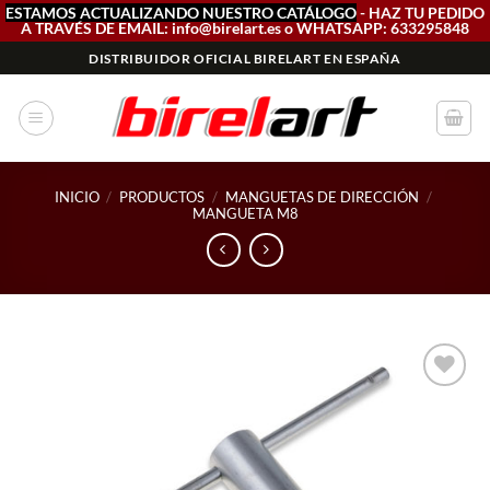
ESTAMOS ACTUALIZANDO NUESTRO CATÁLOGO
- HAZ TU PEDIDO
A TRAVÉS DE EMAIL: info@birelart.es o WHATSAPP: 633295848
Saltar
DISTRIBUIDOR OFICIAL BIRELART EN ESPAÑA
al
contenido
INICIO
/
PRODUCTOS
/
MANGUETAS DE DIRECCIÓN
/
MANGUETA M8
Add to
wishlist