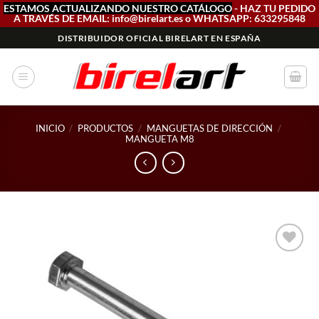
ESTAMOS ACTUALIZANDO NUESTRO CATÁLOGO
- HAZ TU PEDIDO
A TRAVÉS DE EMAIL: info@birelart.es o WHATSAPP: 633295848
Saltar
DISTRIBUIDOR OFICIAL BIRELART EN ESPAÑA
al
contenido
INICIO
/
PRODUCTOS
/
MANGUETAS DE DIRECCIÓN
/
MANGUETA M8
Add to
wishlist