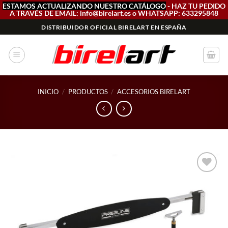
ESTAMOS ACTUALIZANDO NUESTRO CATÁLOGO
- HAZ TU PEDIDO
A TRAVÉS DE EMAIL: info@birelart.es o WHATSAPP: 633295848
Saltar
DISTRIBUIDOR OFICIAL BIRELART EN ESPAÑA
al
contenido
INICIO
/
PRODUCTOS
/
ACCESORIOS BIRELART
Add to
wishlist