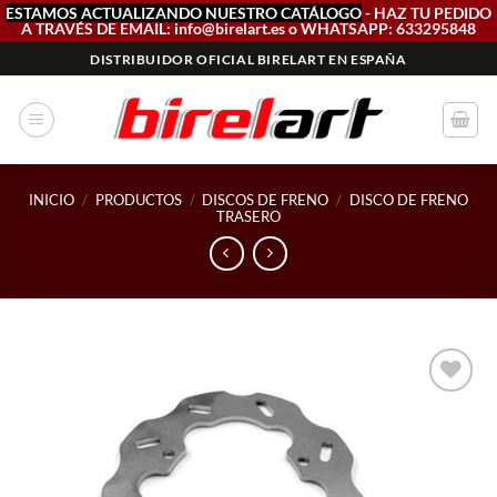
ESTAMOS ACTUALIZANDO NUESTRO CATÁLOGO
- HAZ TU PEDIDO
A TRAVÉS DE EMAIL: info@birelart.es o WHATSAPP: 633295848
Saltar
DISTRIBUIDOR OFICIAL BIRELART EN ESPAÑA
al
contenido
INICIO
/
PRODUCTOS
/
DISCOS DE FRENO
/
DISCO DE FRENO
TRASERO
Add to
wishlist