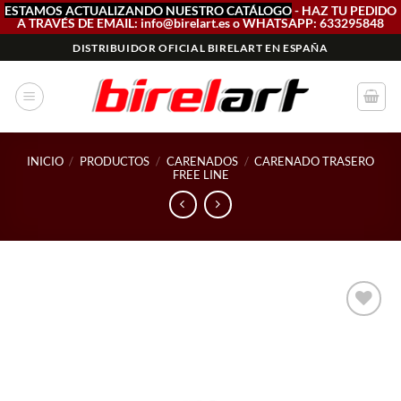
ESTAMOS ACTUALIZANDO NUESTRO CATÁLOGO
- HAZ TU PEDIDO
A TRAVÉS DE EMAIL: info@birelart.es o WHATSAPP: 633295848
Saltar
DISTRIBUIDOR OFICIAL BIRELART EN ESPAÑA
al
contenido
INICIO
/
PRODUCTOS
/
CARENADOS
/
CARENADO TRASERO
FREE LINE
Add to
wishlist