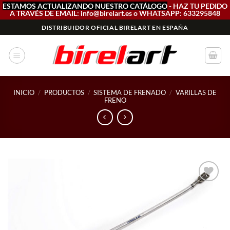
ESTAMOS ACTUALIZANDO NUESTRO CATÁLOGO
- HAZ TU PEDIDO
A TRAVÉS DE EMAIL: info@birelart.es o WHATSAPP: 633295848
Saltar
DISTRIBUIDOR OFICIAL BIRELART EN ESPAÑA
al
contenido
INICIO
/
PRODUCTOS
/
SISTEMA DE FRENADO
/
VARILLAS DE
FRENO
Add to
wishlist