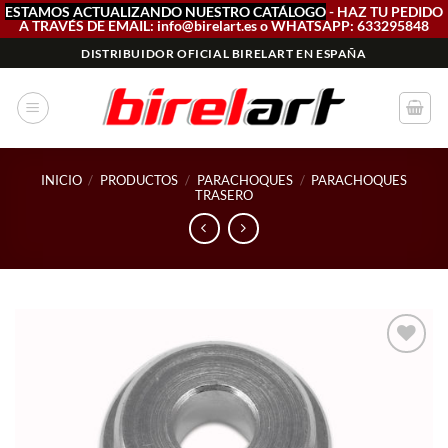
ESTAMOS ACTUALIZANDO NUESTRO CATÁLOGO
- HAZ TU PEDIDO
A TRAVÉS DE EMAIL: info@birelart.es o WHATSAPP: 633295848
Saltar
DISTRIBUIDOR OFICIAL BIRELART EN ESPAÑA
al
contenido
INICIO
/
PRODUCTOS
/
PARACHOQUES
/
PARACHOQUES
TRASERO
Add to
wishlist