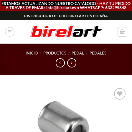
ESTAMOS ACTUALIZANDO NUESTRO CATÁLOGO
- HAZ TU PEDIDO
A TRAVÉS DE EMAIL: info@birelart.es o WHATSAPP: 633295848
Saltar
DISTRIBUIDOR OFICIAL BIRELART EN ESPAÑA
al
contenido
INICIO
/
PRODUCTOS
/
PEDAL
/
PEDALES
Add to
wishlist