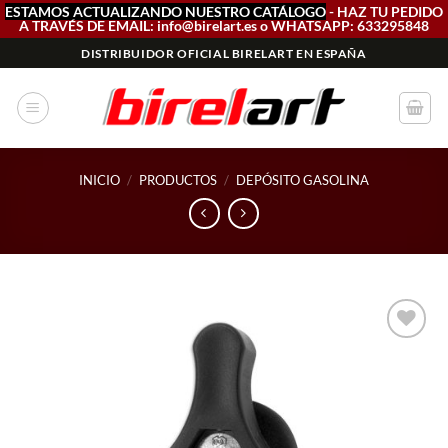
ESTAMOS ACTUALIZANDO NUESTRO CATÁLOGO
- HAZ TU PEDIDO
A TRAVÉS DE EMAIL: info@birelart.es o WHATSAPP: 633295848
Saltar
DISTRIBUIDOR OFICIAL BIRELART EN ESPAÑA
al
contenido
INICIO
/
PRODUCTOS
/
DEPÓSITO GASOLINA
Add to
wishlist